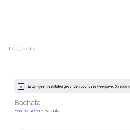
Ga
naar
de
inhoud
tribe_events
MAANDAG
DINSDAG
WOENSDAG
Evenementen
Er zijn geen resultaten gevonden voor deze weergave. Ga naar 
Bericht
Bachata
Evenementen
Bachata