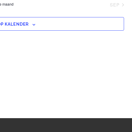
e maand
SEP
P KALENDER