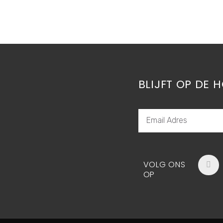
BLIJFT OP DE 
EMAIL
ADRES
F
VOLG ONS
a
OP
c
e
b
o
o
k
-