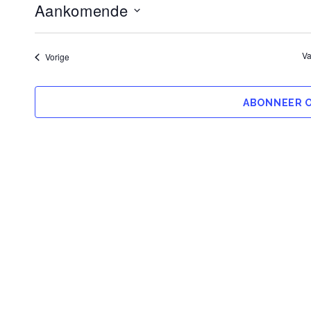
Aankomende
SELECTEER
EEN
DATUM.
V
Evenementen
Vorige
ABONNEER O