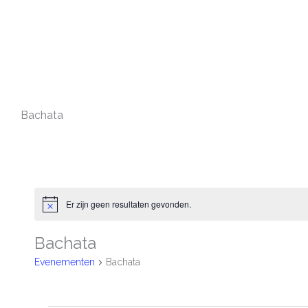
Ga
naar
de
inhoud
Bachata
Evenementen
Er zijn geen resultaten gevonden.
Bericht
Bachata
Evenementen
Bachata