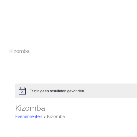
Ga
naar
de
inhoud
Kizomba
Evenementen
Er zijn geen resultaten gevonden.
Bericht
Kizomba
Evenementen
Kizomba