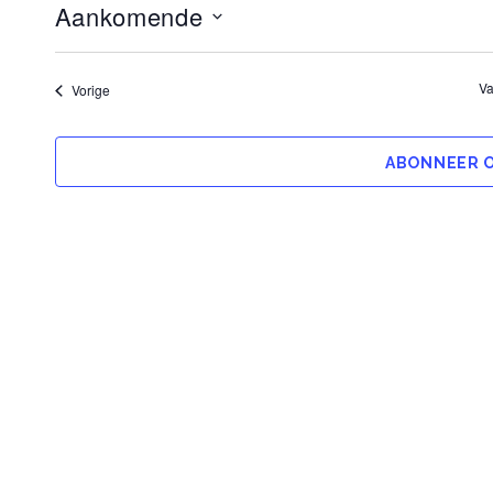
Aankomende
SELECTEER
EEN
DATUM.
V
Evenementen
Vorige
ABONNEER O