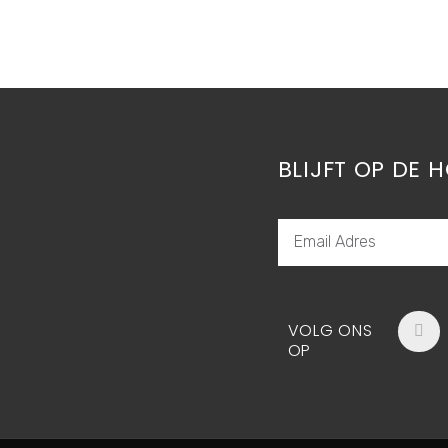
BLIJFT OP DE 
EMAIL
ADRES
F
VOLG ONS
a
OP
c
e
b
o
o
k
-