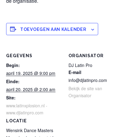
de organisatie.
TOEVOEGEN AAN KALENDER
GEGEVENS
ORGANISATOR
Begin:
DJ Latin Pro
E-mail
april 19, 2025 @ 9:00 pm
info@djlatinpro.com
Einde:
Bekijk de site van
april 20, 2025 @ 2:00 am
Organisator
Site:
www.latinxplosion.nl -
www.djlatinpro.com
LOCATIE
Wensink Dance Masters