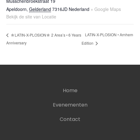
Musschenbroekstraat 19
Apeldoorn
,
Gelderland
7316JD
Nederland
+ Google Maps
Bekijk de site van Locatie
LATIN-X-PLOSION • Arnhem
☆LATIN-X-PLOSION☆ 2 Area’s • 6 Years
Anniversary
Edition
Home
Evenementen
Contact