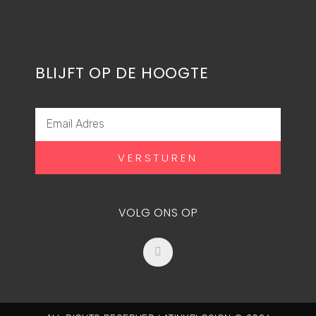
BLIJFT OP DE HOOGTE
EMAIL
ADRES
VERSTUREN
VOLG ONS OP
F
a
c
e
b
o
o